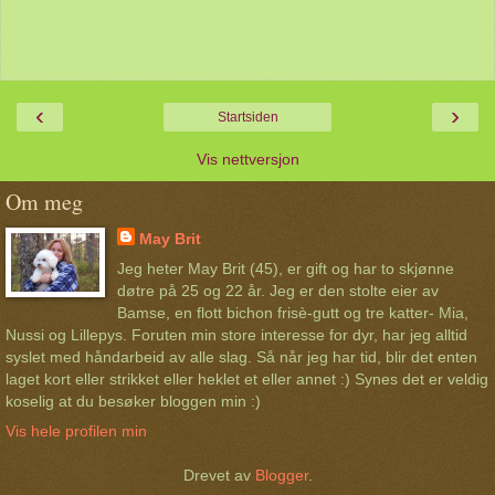
‹
›
Startsiden
Vis nettversjon
Om meg
May Brit
Jeg heter May Brit (45), er gift og har to skjønne
døtre på 25 og 22 år. Jeg er den stolte eier av
Bamse, en flott bichon frisè-gutt og tre katter- Mia,
Nussi og Lillepys. Foruten min store interesse for dyr, har jeg alltid
syslet med håndarbeid av alle slag. Så når jeg har tid, blir det enten
laget kort eller strikket eller heklet et eller annet :) Synes det er veldig
koselig at du besøker bloggen min :)
Vis hele profilen min
Drevet av
Blogger
.